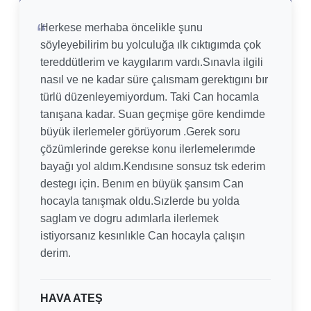
Herkese merhaba öncelikle şunu
söyleyebilirim bu yolculuğa ılk cıktıgımda çok
tereddütlerim ve kaygılarım vardı.Sınavla ilgili
nasıl ve ne kadar süre çalısmam gerektıgını bır
türlü düzenleyemiyordum. Taki Can hocamla
tanışana kadar. Suan geçmişe göre kendimde
büyük ilerlemeler görüyorum .Gerek soru
çözümlerinde gerekse konu ilerlemelerımde
bayağı yol aldım.Kendısıne sonsuz tsk ederim
destegı için. Benım en büyük şansım Can
hocayla tanışmak oldu.Sızlerde bu yolda
saglam ve dogru adımlarla ilerlemek
istiyorsanız kesınlıkle Can hocayla çalışın
derim.
HAVA ATEŞ