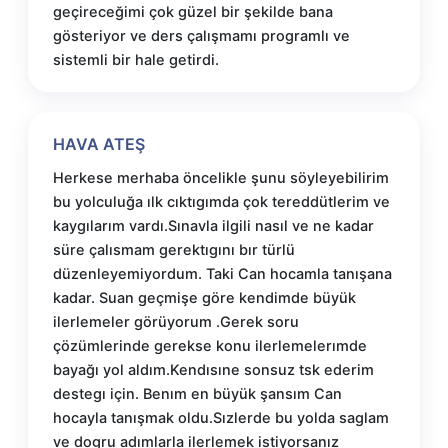
geçireceğimi çok güzel bir şekilde bana
gösteriyor ve ders çalışmamı programlı ve
sistemli bir hale getirdi.
HAVA ATEŞ
Herkese merhaba öncelikle şunu söyleyebilirim
bu yolculuğa ılk cıktıgımda çok tereddütlerim ve
kaygılarım vardı.Sınavla ilgili nasıl ve ne kadar
süre çalısmam gerektıgını bır türlü
düzenleyemiyordum. Taki Can hocamla tanışana
kadar. Suan geçmişe göre kendimde büyük
ilerlemeler görüyorum .Gerek soru
çözümlerinde gerekse konu ilerlemelerımde
bayağı yol aldım.Kendısıne sonsuz tsk ederim
destegı için. Benım en büyük şansım Can
hocayla tanışmak oldu.Sızlerde bu yolda saglam
ve dogru adımlarla ilerlemek istiyorsanız