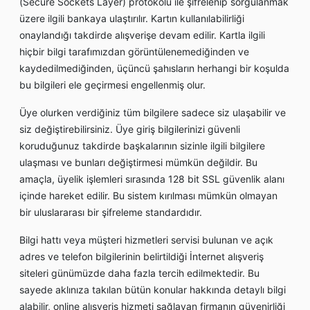
(Secure Sockets Layer) protokolü ile şifrelenip sorgulanmak
üzere ilgili bankaya ulaştırılır. Kartın kullanılabilirliği
onaylandığı takdirde alışverişe devam edilir. Kartla ilgili
hiçbir bilgi tarafımızdan görüntülenemediğinden ve
kaydedilmediğinden, üçüncü şahısların herhangi bir koşulda
bu bilgileri ele geçirmesi engellenmiş olur.
Üye olurken verdiğiniz tüm bilgilere sadece siz ulaşabilir ve
siz değiştirebilirsiniz. Üye giriş bilgilerinizi güvenli
koruduğunuz takdirde başkalarının sizinle ilgili bilgilere
ulaşması ve bunları değiştirmesi mümkün değildir. Bu
amaçla, üyelik işlemleri sırasında 128 bit SSL güvenlik alanı
içinde hareket edilir. Bu sistem kırılması mümkün olmayan
bir uluslararası bir şifreleme standardıdır.
Bilgi hattı veya müşteri hizmetleri servisi bulunan ve açık
adres ve telefon bilgilerinin belirtildiği İnternet alışveriş
siteleri günümüzde daha fazla tercih edilmektedir. Bu
sayede aklınıza takılan bütün konular hakkında detaylı bilgi
alabilir, online alışveriş hizmeti sağlayan firmanın güvenirliği